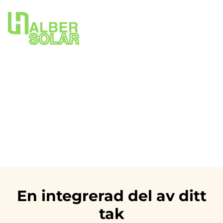
Solcellstakpannor
Att installera solceller kan göras på flera olika sätt, från de
traditionella solpanelerna som monteras ovanpå ert
nuvarande tak till mer integrerade lösningar där ni
installerar solcellstakpannor som blir en del av själva
takstrukturen.
En integrerad del av ditt
tak