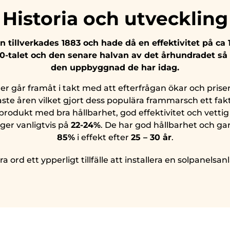
Historia och utveckling
n tillverkades 1883 och hade då en effektivitet på ca 
0-talet och den senare halvan av det århundradet så
den uppbyggnad de har idag.
ler går framåt i takt med att efterfrågan ökar och prise
ste åren vilket gjort dess populära frammarsch ett fa
rodukt med bra hållbarhet, god effektivitet och vettig p
ger vanligtvis på
22-24%
. De har god hållbarhet och ga
85%
i effekt efter
25 – 30 år
.
 ord ett ypperligt tillfälle att installera en solpanelsa