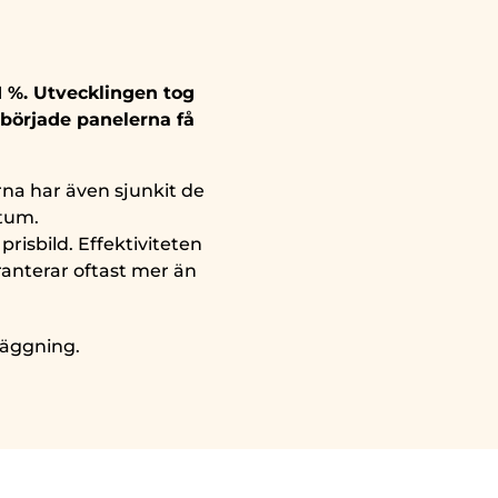
1 %. Utvecklingen tog
 började panelerna få
rna har även sjunkit de
ktum.
risbild. Effektiviteten
ranterar oftast mer än
nläggning.