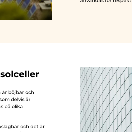
användas för respektiv
olceller
a är böjbar och
 som delvis är
s på olika
r oslagbar och det är