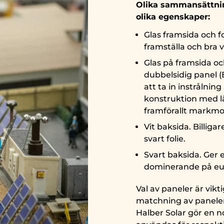
Olika sammansättnin
olika egenskaper:
Glas framsida och fo
framställa och bra 
Glas på framsida och
dubbelsidig panel (
att ta in instrålnin
konstruktion med lä
framförallt markm
Vit baksida. Billiga
svart folie.
Svart baksida. Ger 
dominerande på eu
Val av paneler är vik
matchning av paneler
Halber Solar gör en 