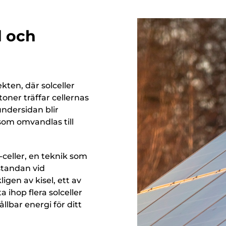
d och
kten, där solceller
otoner träffar cellernas
ndersidan blir
som omvandlas till
celler, en teknik som
standan vid
igen av kisel, ett av
 ihop flera solceller
lbar energi för ditt