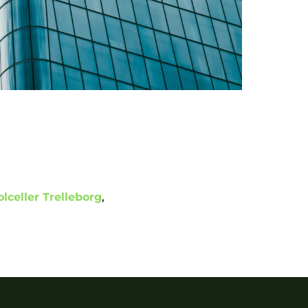
olceller Trelleborg
,