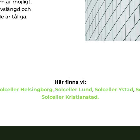
m är möjligt.
livslängd och
e är tåliga.
Här finns vi:
olceller Helsingborg
,
Solceller Lund
,
Solceller Ystad
,
S
Solceller Kristianstad.