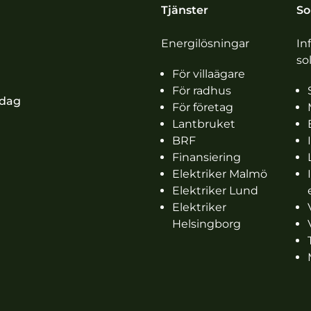
Tjänster
So
Energilösningar
In
so
För villaägare
För radhus
idag
För företag
Lantbruket
BRF
Finansiering
Elektriker Malmö
Elektriker Lund
Elektriker
Helsingborg