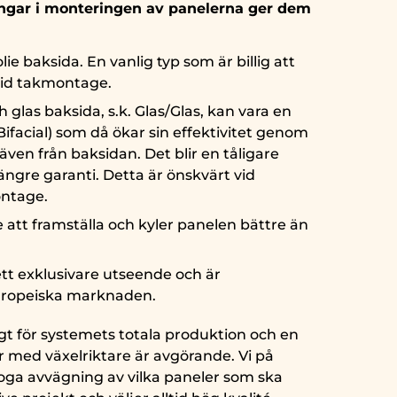
gar i monteringen av panelerna ger dem
lie baksida. En vanlig typ som är billig att
vid takmontage.
 glas baksida, s.k. Glas/Glas, kan vara en
Bifacial) som då ökar sin effektivitet genom
g även från baksidan. Det blir en tåligare
ngre garanti. Detta är önskvärt vid
ontage.
re att framställa och kyler panelen bättre än
ett exklusivare utseende och är
ropeiska marknaden.
tigt för systemets totala produktion och en
 med växelriktare är avgörande. Vi på
noga avvägning av vilka paneler som ska