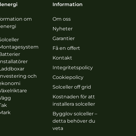
lenergi
Information
formation om
Om oss
lenergi
Nyheter
Garantier
Solceller
Montagesystem
Få en offert
Batterier
Kontakt
Installatörer
Integritetspolicy
Laddboxar
Investering och
Cookiepolicy
ekonomi
Solceller off grid
Växelriktare
Kostnaden för att
Vägg
installera solceller
Tak
Mark
Bygglov solceller –
detta behöver du
veta