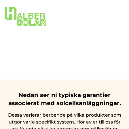
Garantier
Då en solenergianläggning har lång livstid så är det
viktigt att veta vilka garantier som gäller och hur länge.
Nedan ser ni typiska garantier
associerat med solcellsanläggningar.
Dessa varierar beroende på vilka produkter som
utgör varje specifikt system. Hör av er till oss för
att få reda på vilka garantier som gäller för er