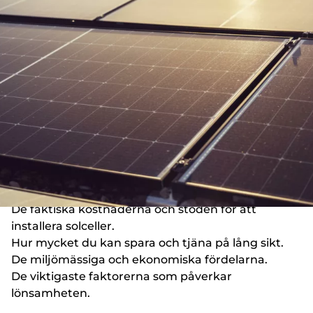
Uppdaterad:
juni 16, 2025
Med stigande elpriser och ett ökat fokus på
hållbarhet är det många hushåll och företag som
överväger att investera i solceller. Men hur lönsamt
är det egentligen? Här ger vi dig insikter och
konkreta råd för att fatta ett välgrundat beslut.
I denna artikel:
De faktiska kostnaderna och stöden för att
installera solceller.
Hur mycket du kan spara och tjäna på lång sikt.
De miljömässiga och ekonomiska fördelarna.
De viktigaste faktorerna som påverkar
lönsamheten.