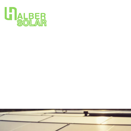
Är det lönsamt att
investera i solceller?
Med stigande elpriser och ett ökat fokus på hållbarhet är
det många hushåll och företag som överväger att
investera i solceller. Men hur lönsamt är det egentligen?
Här ger vi dig insikter och konkreta råd för att fatta ett
välgrundat beslut.
Sven Ohlsson