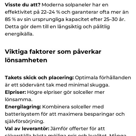
Visste du att?
Moderna solpaneler har en
effektivitet på 22–24 % och garanterar ofta mer än
85 % av sin ursprungliga kapacitet efter 25–30 år.
Detta gör dem till en långsiktig och pålitlig
energikälla.
Viktiga faktorer som påverkar
lönsamheten
Takets skick och placering:
Optimala förhållanden
är ett södervänt tak med minimal skugga.
Elpriser:
Högre elpriser gör solceller mer
lönsamma.
Energilagring:
Kombinera solceller med
batterisystem för att maximera besparingar och
självförsörjning.
Val av leverantör:
Jämför offerter för att
säkerställa bästa möjliga pris och kvalitet. Många