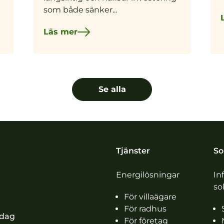
som både sänker...
Läs mer
Se alla
Tjänster
So
Energilösningar
In
so
För villaägare
För radhus
idag
För företag