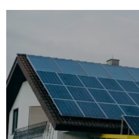
Att installera solceller är en smart investering för 
checklista för att vara säker på att du är redo inför 
Är ni intresserade av att installera solceller på
tak
,
möter era behov.
1. Kontrollera takets s
Innan du installerar solceller är det viktigt att ditt 
behöver göra reparationer eller byta ut taket, så k