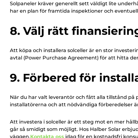
Solpaneler kräver generellt sett väldigt lite under
har en plan för framtida inspektioner och eventuell
8. Välj rätt finansieri
Att köpa och installera solceller är en stor invester
avtal (Power Purchase Agreement) för att hitta den
9. Förbered för instal
När du har valt leverantör och fått alla tillstånd på p
installatörerna och att nödvändiga förberedelser ä
Att investera i solceller är ett steg mot en mer hål
går så smidigt som möjligt. Hos Halber Solar erbjude
väggen.
Kontakta oss
idag för en kostnadsfri konsul