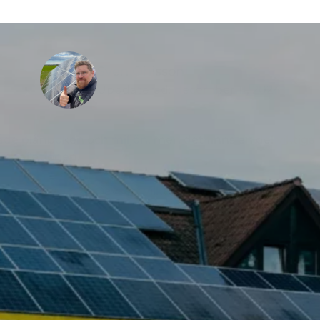
Sven Ohlsson
Uppdaterad:
december 11, 2024
både plånboken och miljön, men det finns en del viktiga f
installationen.
vägg
eller
mark
? Oavsett vilket alternativ som passar e
kick
tak är i gott skick. Solpaneler har en lång livslängd, så se 
an vi göra detta åt er innan eller i samband med install