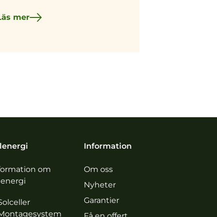
Läs mer
lenergi
Information
formation om
Om oss
lenergi
Nyheter
Garantier
Solceller
Montagesystem
Få en offert