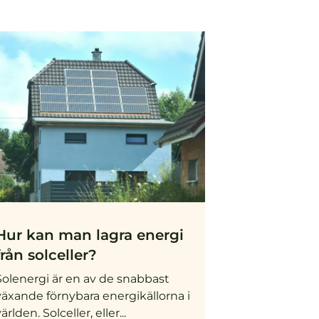
Hur kan man lagra energi
från solceller?
Solenergi är en av de snabbast
växande förnybara energikällorna i
ärlden. Solceller, eller...