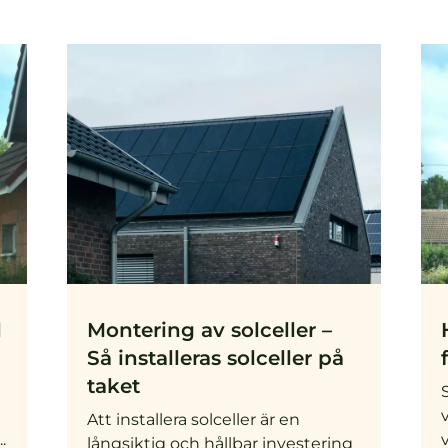
l
Montering av solceller –
Så installeras solceller på
taket
Att installera solceller är en
.
v
långsiktig och hållbar investering