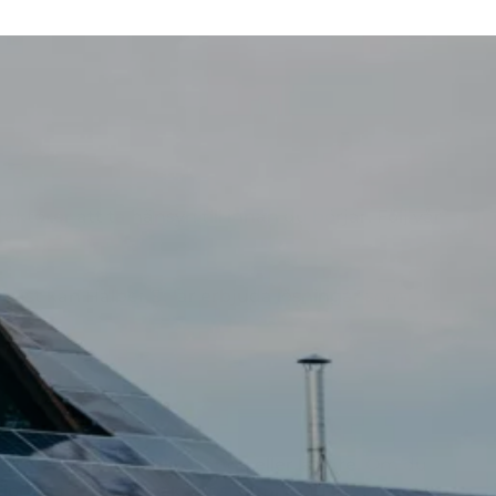
aktorer att ta hänsyn till innan du börjar. Följ vår
r bäst kan Halber Solar erbjuda lösningar som
till att taket håller lika länge eller längre. Om du
ationen för att undvika kostsamma justeringar i