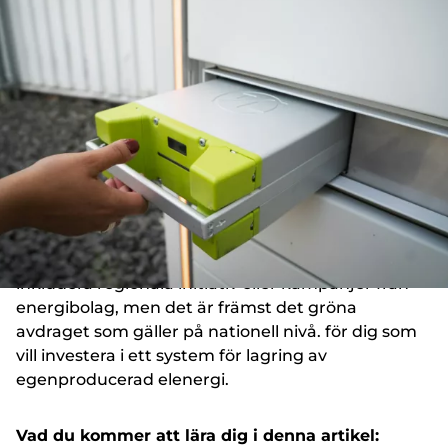
Uppdaterad:
maj 30, 2025
Batterilagring är ett smart komplement till
solceller som gör det möjligt att lagra
egenproducerad el och använda den när elpriset
är högt eller solen inte skiner.
Under 2025 finns det gynnsamma ekonomiska
stöd att ta del av, framför allt skattereduktion för
grön teknik. Andra möjliga stödformer kan
inkludera regionala initiativ eller kampanjer från
energibolag, men det är främst det gröna
avdraget som gäller på nationell nivå. för dig som
vill investera i ett system för lagring av
egenproducerad elenergi.
Vad du kommer att lära dig i denna artikel: