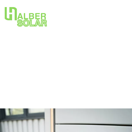
Bidrag för batterilagring
2025 – Allt du behöver
veta
Batterilagring är ett smart komplement till solceller som
gör det möjligt att lagra egenproducerad el och använda
den när elpriset är högt eller solen inte skiner.
Sven Ohlsson